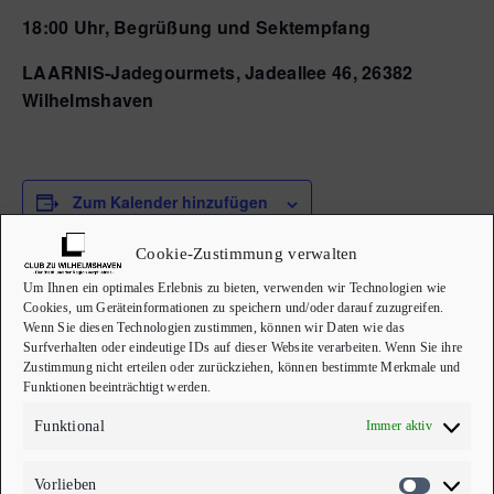
18:00 Uhr, Begrüßung und Sektempfang
LAARNIS-Jadegourmets, Jadeallee 46, 26382
Wilhelmshaven
Zum Kalender hinzufügen
Cookie-Zustimmung verwalten
Um Ihnen ein optimales Erlebnis zu bieten, verwenden wir Technologien wie
DETAILS
VERANSTALTER
Cookies, um Geräteinformationen zu speichern und/oder darauf zuzugreifen.
Wenn Sie diesen Technologien zustimmen, können wir Daten wie das
Surfverhalten oder eindeutige IDs auf dieser Website verarbeiten. Wenn Sie ihre
Datum:
Club zu Wilhelmshaven
Zustimmung nicht erteilen oder zurückziehen, können bestimmte Merkmale und
Telefon
28. August
Funktionen beeinträchtigt werden.
04421 807424
Zeit:
Funktional
Immer aktiv
E-Mail
18:00 - 23:00
info@clubzuwilhelmshaven
Vorlieben