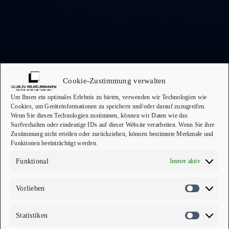
Cookie-Zustimmung verwalten
Um Ihnen ein optimales Erlebnis zu bieten, verwenden wir Technologien wie
Cookies, um Geräteinformationen zu speichern und/oder darauf zuzugreifen.
Wenn Sie diesen Technologien zustimmen, können wir Daten wie das
Surfverhalten oder eindeutige IDs auf dieser Website verarbeiten. Wenn Sie ihre
Zustimmung nicht erteilen oder zurückziehen, können bestimmte Merkmale und
Funktionen beeinträchtigt werden.
Funktional
Immer aktiv
HERZLICH WILLKOMMEN
Vorlieben
VORLIEB
CLUB ZU WILHELMSHAVEN
Statistiken
„Der Stadt und der Region verpflichtet”
STATISTI